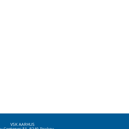
VSK AARHUS
by Centervej 51, 8240 Risskov