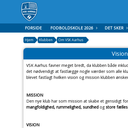
FORSIDE
FODBOLDSKOLE 2026
DET SKER
Hjem
Klubben
Om VSK Aarhus
Visio
VSK Aarhus favner meget bredt, da klubben både inklud
det nødvendigt at fastlægge nogle værdier som alle 
blevet fastlagt hvilken vision og mission klubben ønsker
MISSION
Den nye klub har som mission at skabe et gensidigt for
mangfoldighed, rummelighed, sundhed
og
store fælles
VISION