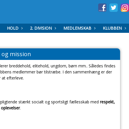
HOLD
2. DIVISION
MEDLEMSKAB
KLUBBEN
n og mission
erer breddehold, elitehold, ungdom, børn mm.. Således findes
klubbens medlemmer bør tilstræbe. I den sammenhæng er der
 at efterleve.
pligtende stærkt socialt og sportsligt fællesskab med
respekt,
 oplevelser
.