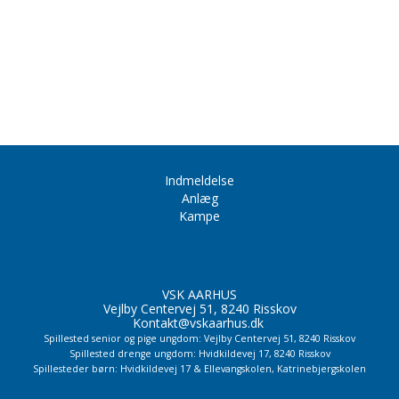
Indmeldelse
Anlæg
Kampe
VSK AARHUS
Vejlby Centervej 51, 8240 Risskov
Kontakt@vskaarhus.dk
Spillested senior og pige ungdom: Vejlby Centervej 51, 8240 Risskov
Spillested drenge ungdom: Hvidkildevej 17, 8240 Risskov
Spillesteder børn: Hvidkildevej 17 & Ellevangskolen,
Katrinebjergskolen