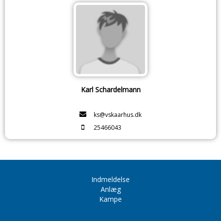
Karl Schardelmann
ks@vskaarhus.dk
25466043
Indmeldelse
Anlæg
Kampe