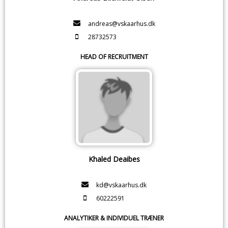
andreas@vskaarhus.dk
28732573
HEAD OF RECRUITMENT
Khaled Deaibes
kd@vskaarhus.dk
60222591
ANALYTIKER & INDIVIDUEL TRÆNER