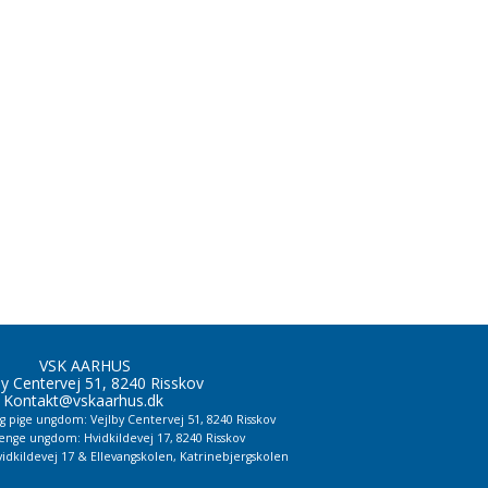
VSK AARHUS
by Centervej 51, 8240 Risskov
Kontakt@vskaarhus.dk
og pige ungdom: Vejlby Centervej 51, 8240 Risskov
renge ungdom: Hvidkildevej 17, 8240 Risskov
vidkildevej 17 & Ellevangskolen,
Katrinebjergskolen