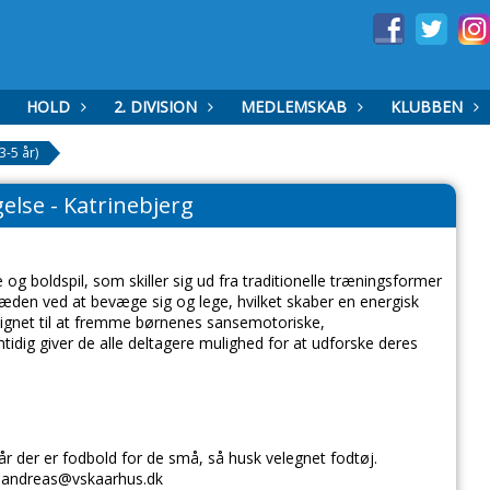
HOLD
2. DIVISION
MEDLEMSKAB
KLUBBEN
-5 år)
else - Katrinebjerg
g boldspil, som skiller sig ud fra traditionelle træningsformer
læden ved at bevæge sig og lege, hvilket skaber en energisk
signet til at fremme børnenes sansemotoriske,
tidig giver de alle deltagere mulighed for at udforske deres
når der er fodbold for de små, så husk velegnet fodtøj.
: andreas@vskaarhus.dk