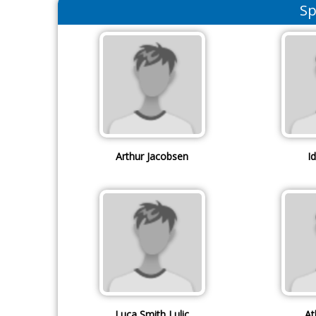
Sp
Arthur Jacobsen
I
Luca Smith Lulic
At