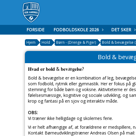
FORSIDE
FODBOLDSKOLE 2026
DET SKER
Hjem
Hold
Børn - (Drenge & Piger)
Bold & bevægelse (3
Bold & bevæg
𝐇𝐯𝐚𝐝 𝐞𝐫 𝐛𝐨𝐥𝐝 & 𝐛𝐞𝐯æ𝐠𝐞𝐥𝐬𝐞?
Bold & bevægelse er en kombination af leg, bevægelse o
som fodbold, rytmik eller gymnastik. Her er fokus på g
stemning for både børn og voksne. Aktiviteterne er de
følelsesmæssige, kognitive og sociale udvikling, og sam
krop og fantasi på en sjov og interaktiv måde.
OBS:
Vi træner ikke helligdage og skolernes ferie.
Vi er helt afhængige af, at forældrene er medspillere, 
Kontakt Børneudviklingstræner Andreas Olsen på mail