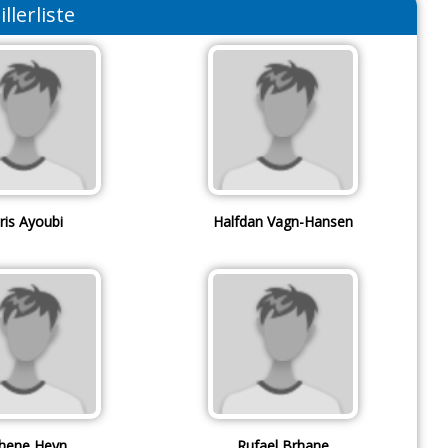
illerliste
dris Ayoubi
Halfdan Vagn-Hansen
hene Heyn
Rufael Brhane