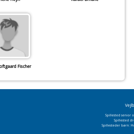
oftgaard Fischer
Vejl
Spillested senior 
Spillested d
Spillesteder børn: H