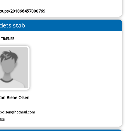
roups/201866457000769
dets stab
TRÆNER
Carl Biehe Olsen
cbolsen@hotmail.com
608