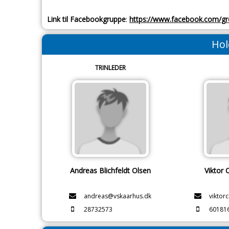
Link til Facebookgruppe
:
https://www.facebook.com/g
Hol
TRINLEDER
Andreas Blichfeldt Olsen
Viktor 
andreas@vskaarhus.dk
viktor
28732573
60181