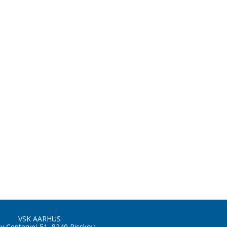
VSK AARHUS
by Centervej 51, 8240 Risskov