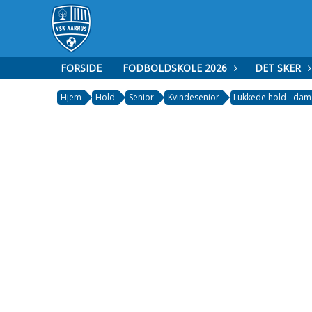
FORSIDE
FODBOLDSKOLE 2026
DET SKER
Hjem
Hold
Senior
Kvindesenior
Lukkede hold - dam