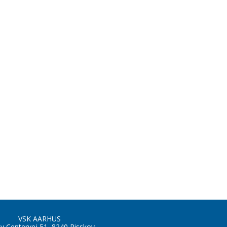
VSK AARHUS
by Centervej 51, 8240 Risskov