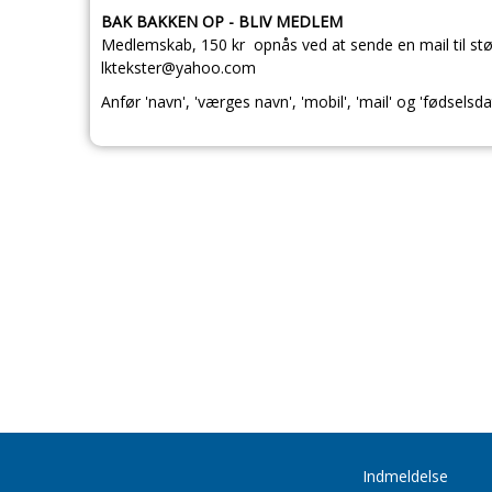
BAK BAKKEN OP - BLIV MEDLEM
Medlemskab, 150 kr opnås ved at sende en mail til stø
lktekster@yahoo.com
Anfør 'navn', 'værges navn', 'mobil', 'mail' og 'fødselsdat
Indmeldelse