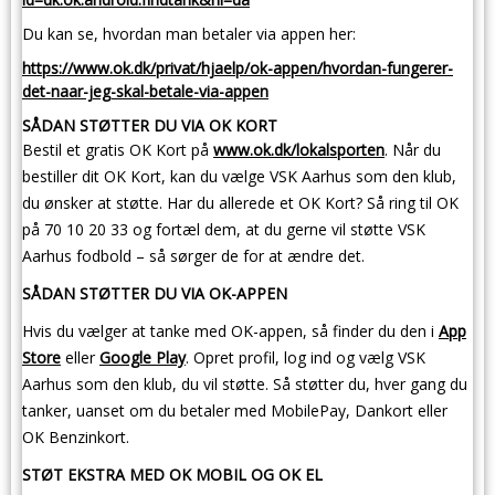
Du kan se, hvordan man betaler via appen her:
https://www.ok.dk/privat/hjaelp/ok-appen/hvordan-fungerer-
det-naar-jeg-skal-betale-via-appen
SÅDAN STØTTER DU VIA OK KORT
Bestil et gratis OK Kort på
www.ok.dk/lokalsporten
. Når du
bestiller dit OK Kort, kan du vælge VSK Aarhus som den klub,
du ønsker at støtte. Har du allerede et OK Kort? Så ring til OK
på 70 10 20 33 og fortæl dem, at du gerne vil støtte VSK
Aarhus fodbold – så sørger de for at ændre det.
SÅDAN STØTTER DU VIA OK-APPEN
Hvis du vælger at tanke med OK-appen, så finder du den i
App
Store
eller
Google Play
.
Opret profil, log ind og vælg VSK
Aarhus som den klub, du vil støtte. Så støtter du, hver gang du
tanker, uanset om du betaler med MobilePay, Dankort eller
OK Benzinkort.
STØT EKSTRA MED OK MOBIL OG OK EL