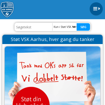
Kun i Støt VSK Aarhus, hver gang du ta
Støt VSK Aarhus, hver gang du tanker