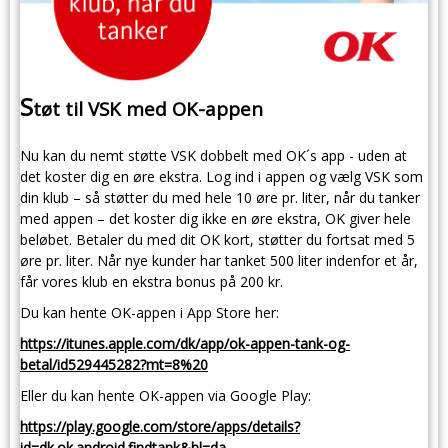
S
tøt til VSK med OK-appen
Nu kan du nemt støtte VSK dobbelt med OK´s app - uden at
det koster dig en øre ekstra. Log ind i appen og vælg VSK som
din klub – så støtter du med hele 10 øre pr. liter, når du tanker
med appen – det koster dig ikke en øre ekstra, OK giver hele
beløbet. Betaler du med dit OK kort, støtter du fortsat med 5
øre pr. liter. Når nye kunder har tanket 500 liter indenfor et år,
får vores klub en ekstra bonus på 200 kr.
Du kan hente OK-appen i App Store her:
https://itunes.apple.com/dk/app/ok-appen-tank-og-
betal/id529445282?mt=8%20
Eller du kan hente OK-appen via Google Play:
https://play.google.com/store/apps/details?
id=dk.ok.android.findtank&hl=da