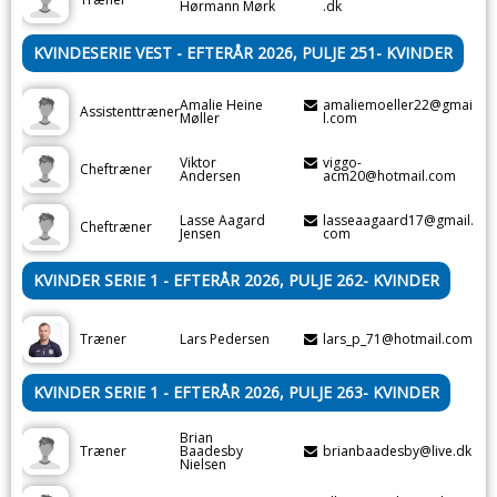
Hørmann Mørk
.dk
KVINDESERIE VEST - EFTERÅR 2026, PULJE 251- KVINDER
Amalie Heine
amaliemoeller22@gmai
Assistenttræner
Møller
l.com
Viktor
viggo-
Cheftræner
Andersen
acm20@hotmail.com
Lasse Aagard
lasseaagaard17@gmail.
Cheftræner
Jensen
com
KVINDER SERIE 1 - EFTERÅR 2026, PULJE 262- KVINDER
Træner
Lars Pedersen
lars_p_71@hotmail.com
KVINDER SERIE 1 - EFTERÅR 2026, PULJE 263- KVINDER
Brian
Træner
Baadesby
brianbaadesby@live.dk
Nielsen