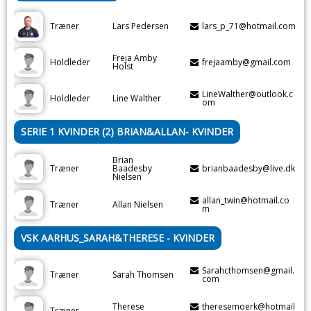
Træner
Lars Pedersen
lars_p_71@hotmail.com
Freja Amby
Holdleder
frejaamby@gmail.com
Holst
LineWalther@outlook.c
Holdleder
Line Walther
om
SERIE 1 KVINDER (2) BRIAN&ALLAN- KVINDER
Brian
Træner
Baadesby
brianbaadesby@live.dk
Nielsen
allan_twin@hotmail.co
Træner
Allan Nielsen
m
VSK AARHUS_SARAH&THERESE - KVINDER
Sarahcthomsen@gmail.
Træner
Sarah Thomsen
com
Therese
theresemoerk@hotmail
Træner