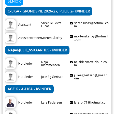
SENIOR
C-LIGA - GRUNDSPIL 2026/27, PULJE 2- KVINDER
Søren le Fevre
soren.lucas@hotmail.co
Assistent
Lucas
m
mortenskarby@hotmail
Assistenttræner
Morten Skarby
.com
NAJA&JULIE_VSKAARHUS- KVINDER
Naja
najabklem2@icloud.co
Holdleder
Klemmensen
m
julieeggertsen@gmail.c
Holdleder
Julie Eg Gertsen
om
AGF K - A-LIGA - KVINDER
Holdleder
Lars Pedersen
lars_p_71@hotmail.com