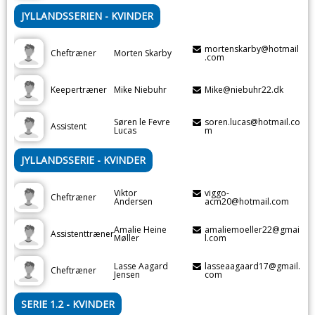
JYLLANDSSERIEN - KVINDER
mortenskarby@hotmail
Cheftræner
Morten Skarby
.com
Keepertræner
Mike Niebuhr
Mike@niebuhr22.dk
Søren le Fevre
soren.lucas@hotmail.co
Assistent
Lucas
m
JYLLANDSSERIE - KVINDER
Viktor
viggo-
Cheftræner
Andersen
acm20@hotmail.com
Amalie Heine
amaliemoeller22@gmai
Assistenttræner
Møller
l.com
Lasse Aagard
lasseaagaard17@gmail.
Cheftræner
Jensen
com
SERIE 1.2 - KVINDER