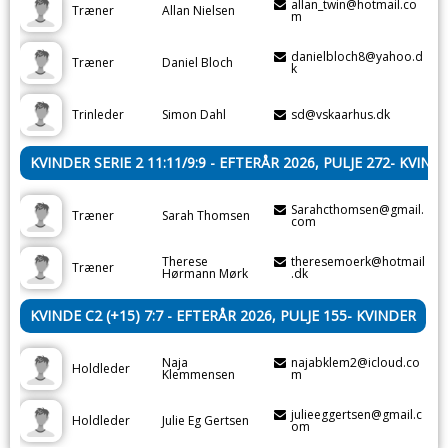
allan_twin@hotmail.co
Træner
Allan Nielsen
m
danielbloch8@yahoo.d
Træner
Daniel Bloch
k
Trinleder
Simon Dahl
sd@vskaarhus.dk
KVINDER SERIE 2 11:11/9:9 - EFTERÅR 2026, PULJE 272- KVIND
Sarahcthomsen@gmail.
Træner
Sarah Thomsen
com
Therese
theresemoerk@hotmail
Træner
Hørmann Mørk
.dk
KVINDE C2 (+15) 7:7 - EFTERÅR 2026, PULJE 155- KVINDER
Naja
najabklem2@icloud.co
Holdleder
Klemmensen
m
julieeggertsen@gmail.c
Holdleder
Julie Eg Gertsen
om