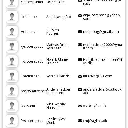
soerenholmnielsen@liv
Keepertræner
Søren Holm
e.dk
anja_sorensen@yahoo.
Holdleder
Anja Kjærsgård
com
Carsten
Holdleder
mmploug@gmail.com
Poulsen
Mathias Brun
mathiasbrun2000@gma
Fysioterapeut
Sørensen
il.com
Henrik Blume
Henrik.blume.nielsen@li
Fysioterapeut
Nielsen
ve.dk
Cheftræner
Søren Kiilerich
Kiilerich@live.com
Anders Fedder
andersfedder@outlook
Assistenttræner
Kristensen
.dk
Vibe Schøler
Assistent
vsc@agf-as.dk
Hansen
Cecilie Jylov
Fysioterapeut
cmj@agf-as.dk
Munk