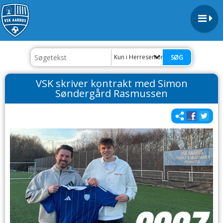
Kun i Herresenior
VSK skriver kontrakt med Simon
Søndergård Rasmussen