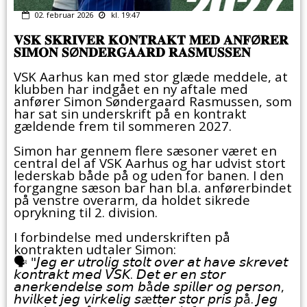
02. februar 2026
kl. 19:47
𝐕𝐒𝐊 𝐒𝐊𝐑𝐈𝐕𝐄𝐑 𝐊𝐎𝐍𝐓𝐑𝐀𝐊𝐓 𝐌𝐄𝐃 𝐀𝐍𝐅Ø𝐑𝐄𝐑
𝐒𝐈𝐌𝐎𝐍 𝐒Ø𝐍𝐃𝐄𝐑𝐆𝐀𝐀𝐑𝐃 𝐑𝐀𝐒𝐌𝐔𝐒𝐒𝐄𝐍
VSK Aarhus kan med stor glæde meddele, at
klubben har indgået en ny aftale med
anfører Simon Søndergaard Rasmussen, som
har sat sin underskrift på en kontrakt
gældende frem til sommeren 2027.
Simon har gennem flere sæsoner været en
central del af VSK Aarhus og har udvist stort
lederskab både på og uden for banen. I den
forgangne sæson bar han bl.a. anførerbindet
på venstre overarm, da holdet sikrede
oprykning til 2. division.
I forbindelse med underskriften på
kontrakten udtaler Simon:
🗣️ "𝘑𝘦𝘨 𝘦𝘳 𝘶𝘵𝘳𝘰𝘭𝘪𝘨 𝘴𝘵𝘰𝘭𝘵 𝘰𝘷𝘦𝘳 𝘢𝘵 𝘩𝘢𝘷𝘦 𝘴𝘬𝘳𝘦𝘷𝘦𝘵
𝘬𝘰𝘯𝘵𝘳𝘢𝘬𝘵 𝘮𝘦𝘥 𝘝𝘚𝘒. 𝘋𝘦𝘵 𝘦𝘳 𝘦𝘯 𝘴𝘵𝘰𝘳
𝘢𝘯𝘦𝘳𝘬𝘦𝘯𝘥𝘦𝘭𝘴𝘦 𝘴𝘰𝘮 𝘣å𝘥𝘦 𝘴𝘱𝘪𝘭𝘭𝘦𝘳 𝘰𝘨 𝘱𝘦𝘳𝘴𝘰𝘯,
𝘩𝘷𝘪𝘭𝘬𝘦𝘵 𝘫𝘦𝘨 𝘷𝘪𝘳𝘬𝘦𝘭𝘪𝘨 𝘴æ𝘵𝘵𝘦𝘳 𝘴𝘵𝘰𝘳 𝘱𝘳𝘪𝘴 𝘱å. 𝘑𝘦𝘨