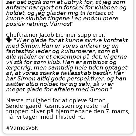
𝘴𝘦𝘳 𝘥𝘦𝘵 𝘰𝘨𝘴å 𝘴𝘰𝘮 𝘦𝘵 𝘶𝘥𝘵𝘳𝘺𝘬 𝘧𝘰𝘳, 𝘢𝘵 𝘫𝘦𝘨 𝘴𝘰𝘮
𝘢𝘯𝘧ø𝘳𝘦𝘳 𝘩𝘢𝘳 𝘨𝘫𝘰𝘳𝘵 𝘦𝘯 𝘧𝘰𝘳𝘴𝘬𝘦𝘭 𝘧𝘰𝘳 𝘬𝘭𝘶𝘣𝘣𝘦𝘯 𝘰𝘨
𝘩𝘰𝘭𝘥𝘦𝘵, 𝘰𝘨 𝘫𝘦𝘨 𝘨𝘭æ𝘥𝘦𝘳 𝘮𝘪𝘨 𝘵𝘪𝘭 𝘧𝘰𝘳𝘵𝘴𝘢𝘵 𝘢𝘵
𝘬𝘶𝘯𝘯𝘦 𝘴𝘬𝘶𝘣𝘣𝘦 𝘵𝘪𝘯𝘨𝘦𝘯𝘦 𝘪 𝘦𝘯 𝘦𝘯𝘥𝘯𝘶 𝘮𝘦𝘳𝘦
𝘱𝘰𝘴𝘪𝘵𝘪𝘷 𝘳𝘦𝘵𝘯𝘪𝘯𝘨. 𝘝𝘢𝘮𝘰𝘴!"
Cheftræner Jacob Eichner supplerer:
🗣️ "𝘝𝘪 𝘦𝘳 𝘨𝘭𝘢𝘥𝘦 𝘧𝘰𝘳 𝘢𝘵 𝘬𝘶𝘯𝘯𝘦 𝘴𝘬𝘳𝘪𝘷𝘦 𝘬𝘰𝘯𝘵𝘳𝘢𝘬𝘵
𝘮𝘦𝘥 𝘚𝘪𝘮𝘰𝘯. 𝘏𝘢𝘯 𝘦𝘳 𝘷𝘰𝘳𝘦𝘴 𝘢𝘯𝘧ø𝘳𝘦𝘳 𝘰𝘨 𝘦𝘯
𝘧𝘢𝘯𝘵𝘢𝘴𝘵𝘪𝘴𝘬 𝘭𝘦𝘥𝘦𝘳 𝘰𝘨 𝘬𝘶𝘭𝘵𝘶𝘳𝘣æ𝘳𝘦𝘳, 𝘴𝘰𝘮 𝘱å
𝘢𝘭𝘭𝘦 𝘮å𝘥𝘦𝘳 𝘦𝘳 𝘦𝘵 𝘦𝘬𝘴𝘦𝘮𝘱𝘦𝘭 𝘱å 𝘥𝘦𝘵, 𝘷𝘪 𝘨𝘦𝘳𝘯𝘦
𝘷𝘪𝘭 𝘴𝘵å 𝘧𝘰𝘳 𝘴𝘰𝘮 𝘬𝘭𝘶𝘣. 𝘏𝘢𝘯 𝘦𝘳 𝘢𝘮𝘣𝘪𝘵𝘪ø𝘴 𝘰𝘨
æ𝘳𝘨𝘦𝘳𝘳𝘪𝘨, 𝘮𝘦𝘯 𝘴𝘢𝘮𝘵𝘪𝘥𝘪𝘨 𝘩𝘦𝘭𝘦 𝘵𝘪𝘥𝘦𝘯 𝘰𝘱𝘵𝘢𝘨𝘦𝘵
𝘢𝘧, 𝘢𝘵 𝘷𝘰𝘳𝘦𝘴 𝘴𝘵æ𝘳𝘬𝘦 𝘧æ𝘭𝘭𝘦𝘴𝘴𝘬𝘢𝘣 𝘣𝘦𝘴𝘵å𝘳. 𝘏𝘦𝘳
𝘩𝘢𝘳 𝘚𝘪𝘮𝘰𝘯 𝘢𝘭𝘵𝘪𝘥 𝘨𝘰𝘥𝘦 𝘱𝘦𝘳𝘴𝘱𝘦𝘬𝘵𝘪𝘷𝘦𝘳, 𝘰𝘨 𝘩𝘢𝘯
𝘴æ𝘵𝘵𝘦𝘳 𝘢𝘭𝘵𝘪𝘥 𝘩𝘰𝘭𝘥𝘦𝘵 𝘧ø𝘳 𝘴𝘪𝘨 𝘴𝘦𝘭𝘷, 𝘴å 𝘷𝘪 𝘦𝘳
𝘮𝘦𝘨𝘦𝘵 𝘨𝘭𝘢𝘥𝘦 𝘧𝘰𝘳 𝘢𝘧𝘵𝘢𝘭𝘦𝘯 𝘮𝘦𝘥 𝘚𝘪𝘮𝘰𝘯."
Næste mulighed for at opleve Simon
Søndergaard Rasmussen og resten af
truppen bliver på hjemmebane den 7. marts,
når vi tager imod Thisted FC.
#VamosVSK