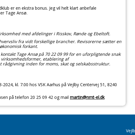
klub er en ekstra bonus. Jeg vil helt klart anbefale
tter Tage Ansø.
irksomhed med afdelinger i Risskov, Rønde og Ebeltoft.
ervsliv fra vidt forskellige brancher. Revisorerne sætter en
å økonomisk forkant.
r kontakt Tage Ansø på 70 22 09 99 for en uforpligtende snak
, virksomhedsformer, etablering af
t rådgivning inden for moms, skat og selskabsstruktur.
2024, kl. 7.00 hos VSK Aarhus på Vejlby Centervej 51, 8240
msen på telefon 20 25 09 42 og mail
martin@nmt-el.dk
Vejl