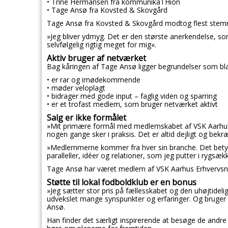
• Trine Hermansen fra kommunikaTHion
• Tage Ansø fra Kovsted & Skovgård
Tage Ansø fra Kovsted & Skovgård modtog flest stemme
»Jeg bliver ydmyg. Det er den største anerkendelse, so
selvfølgelig rigtig meget for mig«.
Aktiv bruger af netværket
Bag kåringen af Tage Ansø ligger begrundelser som bla
• er rar og imødekommende
• møder veloplagt
• bidrager med gode input – faglig viden og sparring
• er et trofast medlem, som bruger netværket aktivt
Salg er ikke formålet
»Mit primære formål med medlemskabet af VSK Aarhus 
nogen gange sker i praksis. Det er altid dejligt og bek
»Medlemmerne kommer fra hver sin branche. Det betyde
paralleller, idéer og relationer, som jeg putter i rygsæ
Tage Ansø har været medlem af VSK Aarhus Erhvervsne
Støtte til lokal fodboldklub er en bonus
»Jeg sætter stor pris på fællesskabet og den uhøjtidel
udvekslet mange synspunkter og erfaringer. Og bruger 
Ansø.
Han finder det særligt inspirerende at besøge de andr