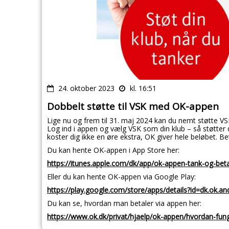
24. oktober 2023
kl. 16:51
Dobbelt støtte til VSK med OK-appen
Lige nu og frem til 31. maj 2024 kan du nemt støtte VS
Log ind i appen og vælg VSK som din klub – så støtter 
koster dig ikke en øre ekstra, OK giver hele beløbet. Bet
Du kan hente OK-appen i App Store her:
https://itunes.apple.com/dk/app/ok-appen-tank-og-b
Eller du kan hente OK-appen via Google Play:
https://play.google.com/store/apps/details?id=dk.ok.an
Du kan se, hvordan man betaler via appen her:
https://www.ok.dk/privat/hjaelp/ok-appen/hvordan-fung