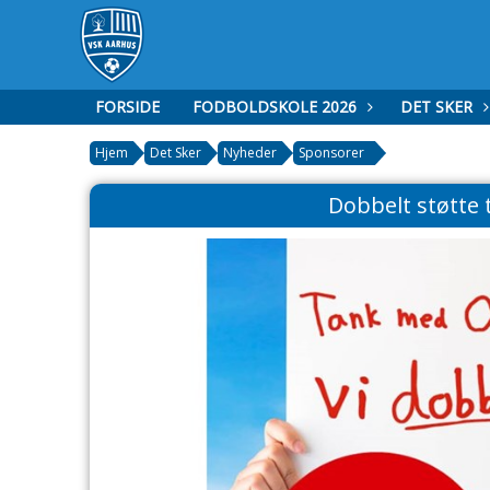
FORSIDE
FODBOLDSKOLE 2026
DET SKER
Hjem
Det Sker
Nyheder
Sponsorer
Dobbelt støtte