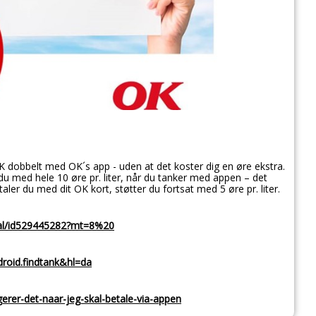
K dobbelt med OK´s app - uden at det koster dig en øre ekstra.
du med hele 10 øre pr. liter, når du tanker med appen – det
aler du med dit OK kort, støtter du fortsat med 5 øre pr. liter.
etal/id529445282?mt=8%20
droid.findtank&hl=da
erer-det-naar-jeg-skal-betale-via-appen