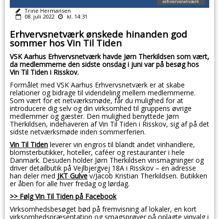
Trine Hermansen
08. juli 2022
kl. 14:31
Erhvervsnetværk ønskede hinanden god
sommer hos Vin Til Tiden
VSK Aarhus Erhvervsnetværk havde Jørn Therkildsen som vært,
da medlemmerne den sidste onsdag i juni var på besøg hos
Vin Til Tiden i Risskov.
Formålet med VSK Aarhus Erhvervsnetværk er at skabe
relationer og bidrage til videndeling mellem medlemmerne.
Som vært for et netværksmøde, får du mulighed for at
introducere dig selv og din virksomhed til gruppens øvrige
medlemmer og gæster. Den mulighed benyttede Jørn
Therkildsen, indehaveren af Vin Til Tiden i Risskov, sig af på det
sidste netværksmøde inden sommerferien.
Vin Til Tiden
leverer vin engros til blandt andet vinhandlere,
blomsterbutikker, hoteller, caféer og restauranter i hele
Danmark. Desuden holder Jørn Therkildsen vinsmagninger og
driver detailbutik på Vejlbjergvej 18A i Risskov – en adresse
han deler med
JKT Gulve
v/Jacob Kristian Therkildsen. Butikken
er åben for alle hver fredag og lørdag.
>> Følg Vin Til Tiden på Facebook
Virksomhedsbesøget bød på fremvisning af lokaler, en kort
virksomhedspræsentation og smagsprøver på oplagte vinvalg i