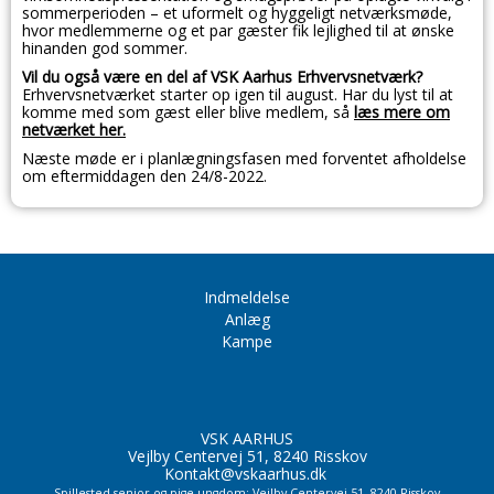
sommerperioden – et uformelt og hyggeligt netværksmøde,
hvor medlemmerne og et par gæster fik lejlighed til at ønske
hinanden god sommer.
Vil du også være en del af VSK Aarhus Erhvervsnetværk?
Erhvervsnetværket starter op igen til august. Har du lyst til at
komme med som gæst eller blive medlem, så
læs mere om
netværket her.
Næste møde er i planlægningsfasen med forventet afholdelse
om eftermiddagen den 24/8-2022.
Indmeldelse
Anlæg
Kampe
VSK AARHUS
Vejlby Centervej 51, 8240 Risskov
Kontakt@vskaarhus.dk
Spillested senior og pige ungdom: Vejlby Centervej 51, 8240 Risskov