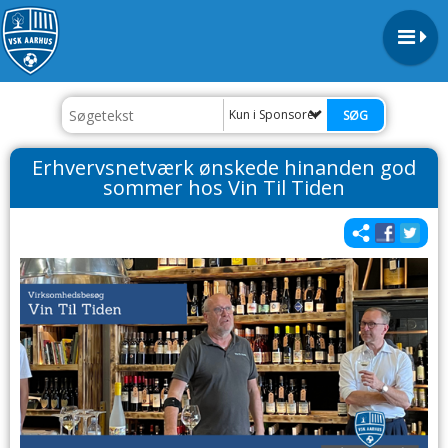
Kun i Sponsorer
Erhvervsnetværk ønskede hinanden god
sommer hos Vin Til Tiden