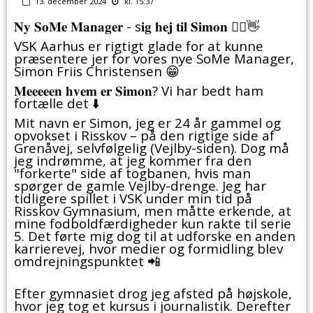
13. december 2024
kl. 15:37
𝐍𝐲 𝐒𝐨𝐌𝐞 𝐌𝐚𝐧𝐚𝐠𝐞𝐫 - s𝐢𝐠 𝐡𝐞𝐣 𝐭𝐢𝐥 𝐒𝐢𝐦𝐨𝐧 🙋‍♂️👋
VSK Aarhus er rigtigt glade for at kunne
præsentere jer for vores nye SoMe Manager,
Simon Friis Christensen 😁
𝐌𝐞𝐞𝐞𝐞𝐞𝐧 𝐡𝐯𝐞𝐦 𝐞𝐫 𝐒𝐢𝐦𝐨𝐧? Vi har bedt ham
fortælle det ⬇️
Mit navn er Simon, jeg er 24 år gammel og
opvokset i Risskov – på den rigtige side af
Grenåvej, selvfølgelig (Vejlby-siden). Dog må
jeg indrømme, at jeg kommer fra den
"forkerte" side af togbanen, hvis man
spørger de gamle Vejlby-drenge. Jeg har
tidligere spillet i VSK under min tid på
Risskov Gymnasium, men måtte erkende, at
mine fodboldfærdigheder kun rakte til serie
5. Det førte mig dog til at udforske en anden
karrierevej, hvor medier og formidling blev
omdrejningspunktet 📲
Efter gymnasiet drog jeg afsted på højskole,
hvor jeg tog et kursus i journalistik. Derefter