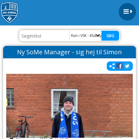
Kun i VSK - Klubnyt
Ny SoMe Manager - sig hej til Simon