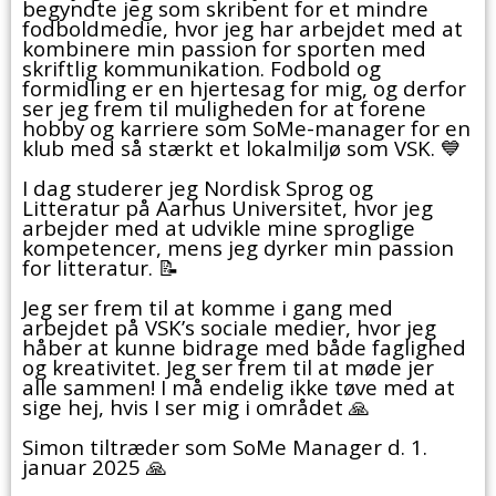
begyndte jeg som skribent for et mindre
fodboldmedie, hvor jeg har arbejdet med at
kombinere min passion for sporten med
skriftlig kommunikation. Fodbold og
formidling er en hjertesag for mig, og derfor
ser jeg frem til muligheden for at forene
hobby og karriere som SoMe-manager for en
klub med så stærkt et lokalmiljø som VSK. 💙
I dag studerer jeg Nordisk Sprog og
Litteratur på Aarhus Universitet, hvor jeg
arbejder med at udvikle mine sproglige
kompetencer, mens jeg dyrker min passion
for litteratur. 📝
Jeg ser frem til at komme i gang med
arbejdet på VSK’s sociale medier, hvor jeg
håber at kunne bidrage med både faglighed
og kreativitet. Jeg ser frem til at møde jer
alle sammen! I må endelig ikke tøve med at
sige hej, hvis I ser mig i området 🙏
Simon tiltræder som SoMe Manager d. 1.
januar 2025 🙏