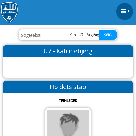
Kun i U7 - Årgang '20
U7 - Katrinebjerg
Holdets stab
TRINLEDER