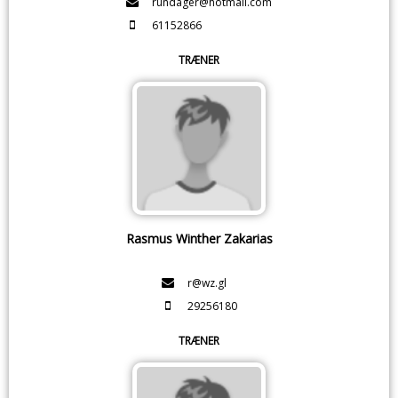
rundager@hotmail.com
61152866
TRÆNER
Rasmus Winther Zakarias
r@wz.gl
29256180
TRÆNER