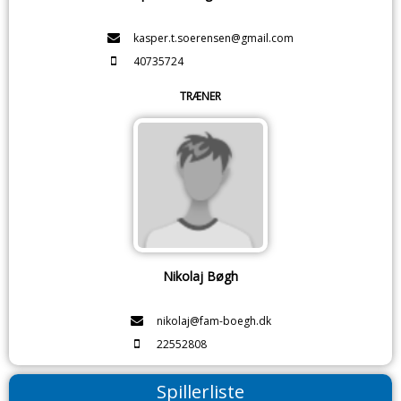
kasper.t.soerensen@gmail.com
40735724
TRÆNER
Nikolaj Bøgh
nikolaj@fam-boegh.dk
22552808
Spillerliste